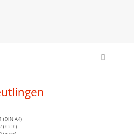
eutlingen
1 (DIN A4)
2 (hoch)
 (quer)