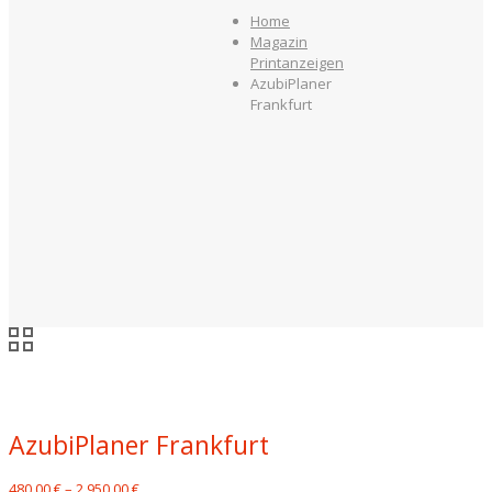
Home
Magazin
Printanzeigen
AzubiPlaner
Frankfurt
AzubiPlaner Frankfurt
480,00
€
–
2.950,00
€