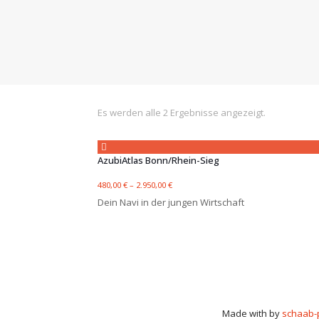
Es werden alle 2 Ergebnisse angezeigt.
AzubiAtlas Bonn/Rhein-Sieg
480,00
€
–
2.950,00
€
Dein Navi in der jungen Wirtschaft
Made with
by
schaab-