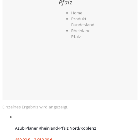
Pfalz
Home
Produkt
Bundesland
Rheinland-
Pfalz
Einzelnes Ergebnis wird angezeigt.
AzubiPlaner Rheinland-Pfalz Nord/Koblenz
480,00
€
–
2.950,00
€