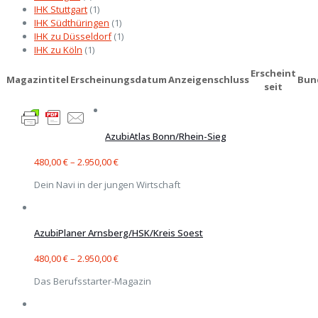
IHK Stuttgart
(1)
IHK Südthüringen
(1)
IHK zu Düsseldorf
(1)
IHK zu Köln
(1)
Erscheint
Magazintitel
Erscheinungsdatum
Anzeigenschluss
Bun
seit
AzubiAtlas Bonn/Rhein-Sieg
480,00
€
–
2.950,00
€
Dein Navi in der jungen Wirtschaft
AzubiPlaner Arnsberg/HSK/Kreis Soest
480,00
€
–
2.950,00
€
Das Berufsstarter-Magazin