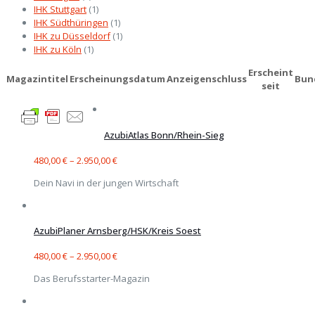
IHK Stuttgart
(1)
IHK Südthüringen
(1)
IHK zu Düsseldorf
(1)
IHK zu Köln
(1)
Erscheint
Magazintitel
Erscheinungsdatum
Anzeigenschluss
Bun
seit
AzubiAtlas Bonn/Rhein-Sieg
480,00
€
–
2.950,00
€
Dein Navi in der jungen Wirtschaft
AzubiPlaner Arnsberg/HSK/Kreis Soest
480,00
€
–
2.950,00
€
Das Berufsstarter-Magazin