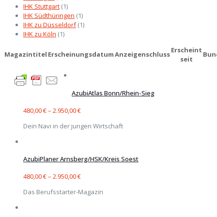
IHK Stuttgart
(1)
IHK Südthüringen
(1)
IHK zu Düsseldorf
(1)
IHK zu Köln
(1)
Erscheint
Magazintitel
Erscheinungsdatum
Anzeigenschluss
Bun
seit
AzubiAtlas Bonn/Rhein-Sieg
480,00
€
–
2.950,00
€
Dein Navi in der jungen Wirtschaft
AzubiPlaner Arnsberg/HSK/Kreis Soest
480,00
€
–
2.950,00
€
Das Berufsstarter-Magazin