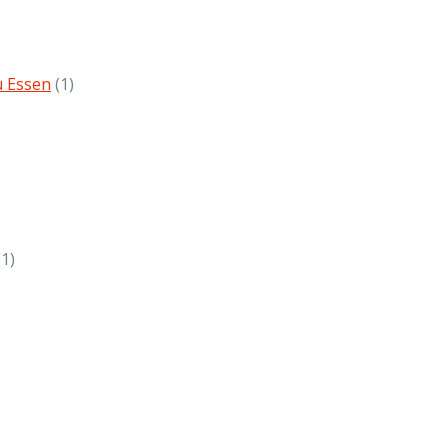
u Essen
(1)
(1)