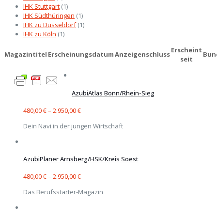
IHK Stuttgart
(1)
IHK Südthüringen
(1)
IHK zu Düsseldorf
(1)
IHK zu Köln
(1)
Erscheint
Magazintitel
Erscheinungsdatum
Anzeigenschluss
Bun
seit
AzubiAtlas Bonn/Rhein-Sieg
480,00
€
–
2.950,00
€
Dein Navi in der jungen Wirtschaft
AzubiPlaner Arnsberg/HSK/Kreis Soest
480,00
€
–
2.950,00
€
Das Berufsstarter-Magazin