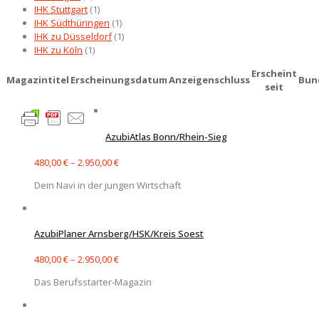
IHK Stuttgart
(1)
IHK Südthüringen
(1)
IHK zu Düsseldorf
(1)
IHK zu Köln
(1)
Erscheint
Magazintitel
Erscheinungsdatum
Anzeigenschluss
Bun
seit
AzubiAtlas Bonn/Rhein-Sieg
480,00
€
–
2.950,00
€
Dein Navi in der jungen Wirtschaft
AzubiPlaner Arnsberg/HSK/Kreis Soest
480,00
€
–
2.950,00
€
Das Berufsstarter-Magazin