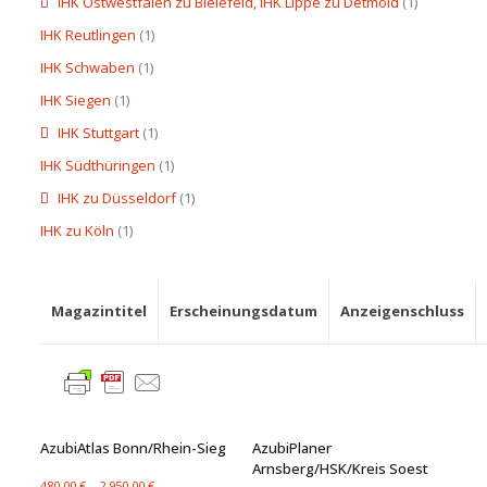
IHK Ostwestfalen zu Bielefeld, IHK Lippe zu Detmold
(1)
IHK Reutlingen
(1)
IHK Schwaben
(1)
IHK Siegen
(1)
IHK Stuttgart
(1)
IHK Südthüringen
(1)
IHK zu Düsseldorf
(1)
IHK zu Köln
(1)
Magazintitel
Erscheinungsdatum
Anzeigenschluss
AzubiAtlas Bonn/Rhein-Sieg
AzubiPlaner
Arnsberg/HSK/Kreis Soest
480,00
€
–
2.950,00
€