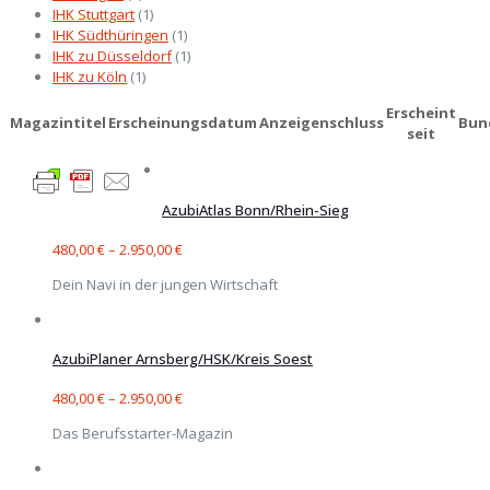
IHK Stuttgart
(1)
IHK Südthüringen
(1)
IHK zu Düsseldorf
(1)
IHK zu Köln
(1)
Erscheint
Magazintitel
Erscheinungsdatum
Anzeigenschluss
Bun
seit
AzubiAtlas Bonn/Rhein-Sieg
480,00
€
–
2.950,00
€
Dein Navi in der jungen Wirtschaft
AzubiPlaner Arnsberg/HSK/Kreis Soest
480,00
€
–
2.950,00
€
Das Berufsstarter-Magazin