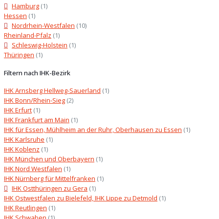
Hamburg
(1)
Hessen
(1)
Nordrhein-Westfalen
(10)
Rheinland-Pfalz
(1)
Schleswig-Holstein
(1)
Thüringen
(1)
Filtern nach IHK-Bezirk
IHK Arnsberg Hellweg-Sauerland
(1)
IHK Bonn/Rhein-Sieg
(2)
IHK Erfurt
(1)
IHK Frankfurt am Main
(1)
IHK für Essen, Mühlheim an der Ruhr, Oberhausen zu Essen
(1)
IHK Karlsruhe
(1)
IHK Koblenz
(1)
IHK München und Oberbayern
(1)
IHK Nord Westfalen
(1)
IHK Nürnberg für Mittelfranken
(1)
IHK Ostthüringen zu Gera
(1)
IHK Ostwestfalen zu Bielefeld, IHK Lippe zu Detmold
(1)
IHK Reutlingen
(1)
IHK Schwaben
(1)