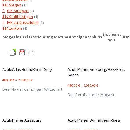
IHK Siegen
(1)
IHK Stuttgart
(1)
IHK Südthüringen
(1)
IHK zu Düsseldorf
(1)
IHK zu Köln
(1)
Erscheint
Magazintitel
Erscheinungsdatum
Anzeigenschluss
Bun
seit
AzubiAtlas Bonn/Rhein-Sieg
AzubiPlaner Arnsberg/HSK/Kreis
Soest
480,00
€
–
2.950,00
€
480,00
€
–
2.950,00
€
Dein Navi in der jungen Wirtschaft
Das Berufsstarter-Magazin
AzubiPlaner Augsburg
AzubiPlaner Bonn/Rhein-Sieg