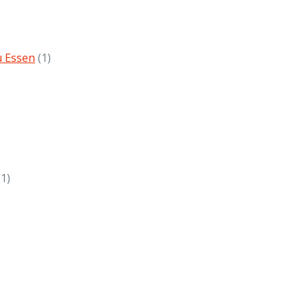
u Essen
(1)
(1)