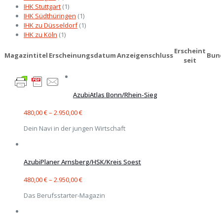
IHK Stuttgart
(1)
IHK Südthüringen
(1)
IHK zu Düsseldorf
(1)
IHK zu Köln
(1)
Erscheint
Magazintitel
Erscheinungsdatum
Anzeigenschluss
Bun
seit
AzubiAtlas Bonn/Rhein-Sieg
480,00
€
–
2.950,00
€
Dein Navi in der jungen Wirtschaft
AzubiPlaner Arnsberg/HSK/Kreis Soest
480,00
€
–
2.950,00
€
Das Berufsstarter-Magazin