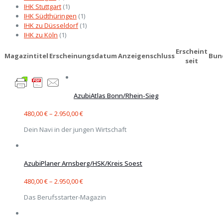
IHK Stuttgart
(1)
IHK Südthüringen
(1)
IHK zu Düsseldorf
(1)
IHK zu Köln
(1)
Erscheint
Magazintitel
Erscheinungsdatum
Anzeigenschluss
Bun
seit
AzubiAtlas Bonn/Rhein-Sieg
480,00
€
–
2.950,00
€
Dein Navi in der jungen Wirtschaft
AzubiPlaner Arnsberg/HSK/Kreis Soest
480,00
€
–
2.950,00
€
Das Berufsstarter-Magazin