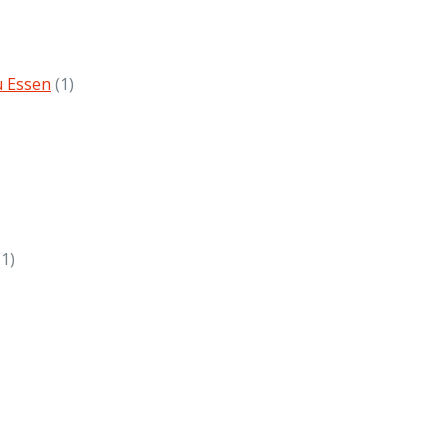
u Essen
(1)
(1)