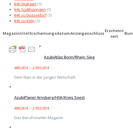
IHK Stuttgart
(1)
IHK Südthüringen
(1)
IHK zu Düsseldorf
(1)
IHK zu Köln
(1)
Erscheint
Magazintitel
Erscheinungsdatum
Anzeigenschluss
Bun
seit
AzubiAtlas Bonn/Rhein-Sieg
480,00
€
–
2.950,00
€
Dein Navi in der jungen Wirtschaft
AzubiPlaner Arnsberg/HSK/Kreis Soest
480,00
€
–
2.950,00
€
Das Berufsstarter-Magazin