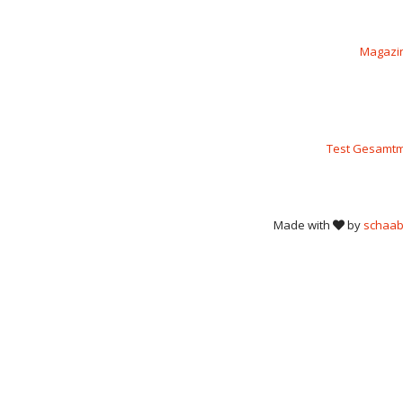
Magazi
Test Gesamtm
Made with
by
schaab