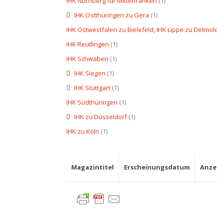
IHK Nürnberg für Mittelfranken
(1)
IHK Ostthüringen zu Gera
(1)
IHK Ostwestfalen zu Bielefeld, IHK Lippe zu Detmol
IHK Reutlingen
(1)
IHK Schwaben
(1)
IHK Siegen
(1)
IHK Stuttgart
(1)
IHK Südthüringen
(1)
IHK zu Düsseldorf
(1)
IHK zu Köln
(1)
Magazintitel
Erscheinungsdatum
Anze