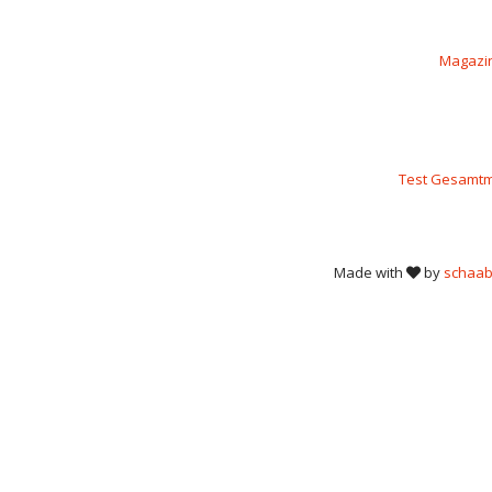
Magazi
Test Gesamtm
Made with
by
schaab