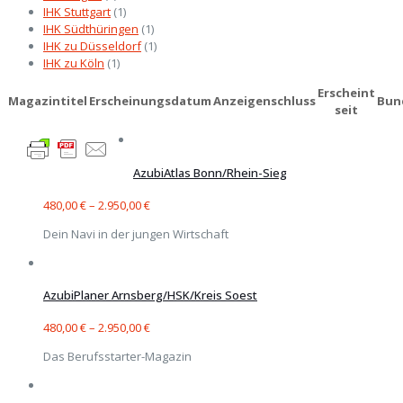
IHK Stuttgart
(1)
IHK Südthüringen
(1)
IHK zu Düsseldorf
(1)
IHK zu Köln
(1)
Erscheint
Magazintitel
Erscheinungsdatum
Anzeigenschluss
Bun
seit
AzubiAtlas Bonn/Rhein-Sieg
480,00
€
–
2.950,00
€
Dein Navi in der jungen Wirtschaft
AzubiPlaner Arnsberg/HSK/Kreis Soest
480,00
€
–
2.950,00
€
Das Berufsstarter-Magazin