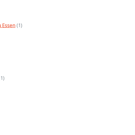
u Essen
(1)
(1)