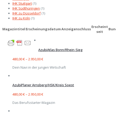
IHK Stuttgart
(1)
IHK Südthüringen
(1)
IHK zu Düsseldorf
(1)
IHK zu Köln
(1)
Erscheint
Magazintitel
Erscheinungsdatum
Anzeigenschluss
Bun
seit
AzubiAtlas Bonn/Rhein-Sieg
480,00
€
–
2.950,00
€
Dein Navi in der jungen Wirtschaft
AzubiPlaner Arnsberg/HSK/Kreis Soest
480,00
€
–
2.950,00
€
Das Berufsstarter-Magazin