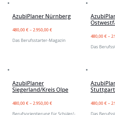
AzubiPlaner Nürnberg
AzubiPla
Ostwestf
480,00
€
–
2.950,00
€
480,00
€
–
2
Das Berufsstarter-Magazin
Das Berufss
AzubiPlaner
AzubiPla
Siegerland/Kreis Olpe
Stuttgar
480,00
€
–
2.950,00
€
480,00
€
–
2
Berufsorientierung für Schüler/-
Das Berufss