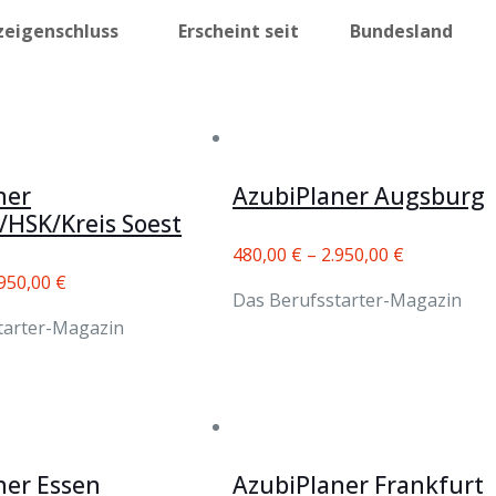
zeigenschluss
Erscheint seit
Bundesland
ner
AzubiPlaner Augsburg
/HSK/Kreis Soest
480,00
€
–
2.950,00
€
.950,00
€
Das Berufsstarter-Magazin
tarter-Magazin
ner Essen
AzubiPlaner Frankfurt