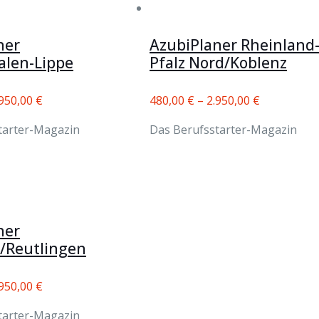
ner
AzubiPlaner Rheinland
alen-Lippe
Pfalz Nord/Koblenz
.950,00
€
480,00
€
–
2.950,00
€
tarter-Magazin
Das Berufsstarter-Magazin
ner
t/Reutlingen
.950,00
€
tarter-Magazin