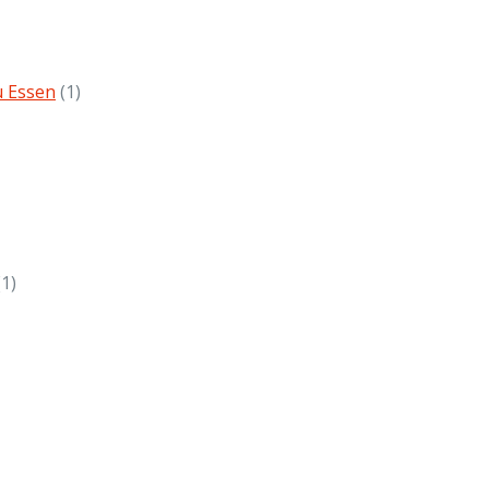
u Essen
(1)
(1)