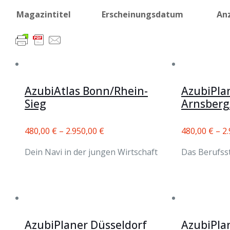
Magazintitel
Erscheinungsdatum
An
AzubiAtlas Bonn/Rhein-
AzubiPla
Sieg
Arnsberg
480,00
€
–
2.950,00
€
480,00
€
–
2
Dein Navi in der jungen Wirtschaft
Das Berufss
AzubiPlaner Düsseldorf
AzubiPla