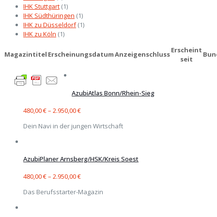
IHK Stuttgart
(1)
IHK Südthüringen
(1)
IHK zu Düsseldorf
(1)
IHK zu Köln
(1)
Erscheint
Magazintitel
Erscheinungsdatum
Anzeigenschluss
Bun
seit
AzubiAtlas Bonn/Rhein-Sieg
480,00
€
–
2.950,00
€
Dein Navi in der jungen Wirtschaft
AzubiPlaner Arnsberg/HSK/Kreis Soest
480,00
€
–
2.950,00
€
Das Berufsstarter-Magazin