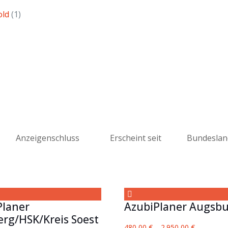
old
(1)
Anzeigenschluss
Erscheint seit
Bundeslan
Planer
AzubiPlaner Augsb
rg/HSK/Kreis Soest
480,00
€
–
2.950,00
€