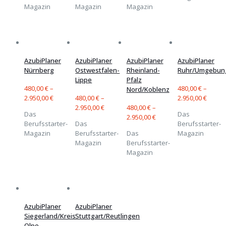
Magazin
Magazin
Magazin
AzubiPlaner
AzubiPlaner
AzubiPlaner
AzubiPlaner
Nürnberg
Ostwestfalen-
Rheinland-
Ruhr/Umgebun
Lippe
Pfalz
480,00
€
–
480,00
€
–
Nord/Koblenz
2.950,00
€
480,00
€
–
2.950,00
€
2.950,00
€
480,00
€
–
Das
Das
2.950,00
€
Berufsstarter-
Das
Berufsstarter-
Magazin
Berufsstarter-
Das
Magazin
Magazin
Berufsstarter-
Magazin
AzubiPlaner
AzubiPlaner
Siegerland/Kreis
Stuttgart/Reutlingen
Olpe