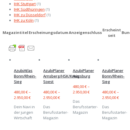
IHK Stuttgart
(1)
IHK Südthüringen
(1)
IHK zu Düsseldorf
(1)
IHK zu Köln
(1)
Erscheint
Magazintitel
Erscheinungsdatum
Anzeigenschluss
Bun
seit
AzubiAtlas
AzubiPlaner
AzubiPlaner
AzubiPlaner
Bonn/Rhein-
Arnsberg/HSK/Kreis
Augsburg
Bonn/Rhein-
Sieg
Soest
Sieg
480,00
€
–
480,00
€
–
480,00
€
–
2.950,00
€
480,00
€
–
2.950,00
€
2.950,00
€
2.950,00
€
Das
Dein Navi in
Das
Berufsstarter-
Das
der jungen
Berufsstarter-
Magazin
Berufsstarter-
Wirtschaft
Magazin
Magazin