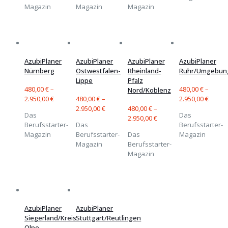
Magazin
Magazin
Magazin
AzubiPlaner
AzubiPlaner
AzubiPlaner
AzubiPlaner
Nürnberg
Ostwestfalen-
Rheinland-
Ruhr/Umgebun
Lippe
Pfalz
480,00
€
–
480,00
€
–
Nord/Koblenz
2.950,00
€
480,00
€
–
2.950,00
€
2.950,00
€
480,00
€
–
Das
Das
2.950,00
€
Berufsstarter-
Das
Berufsstarter-
Magazin
Berufsstarter-
Das
Magazin
Magazin
Berufsstarter-
Magazin
AzubiPlaner
AzubiPlaner
Siegerland/Kreis
Stuttgart/Reutlingen
Olpe