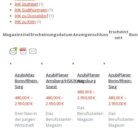
IHK Stuttgart
(1)
IHK Südthüringen
(1)
IHK zu Düsseldorf
(1)
IHK zu Köln
(1)
Erscheint
Magazintitel
Erscheinungsdatum
Anzeigenschluss
Bun
seit
AzubiAtlas
AzubiPlaner
AzubiPlaner
AzubiPlaner
Bonn/Rhein-
Arnsberg/HSK/Kreis
Augsburg
Bonn/Rhein-
Sieg
Soest
Sieg
480,00
€
–
480,00
€
–
480,00
€
–
2.950,00
€
480,00
€
–
2.950,00
€
2.950,00
€
2.950,00
€
Das
Dein Navi in
Das
Berufsstarter-
Das
der jungen
Berufsstarter-
Magazin
Berufsstarter-
Wirtschaft
Magazin
Magazin